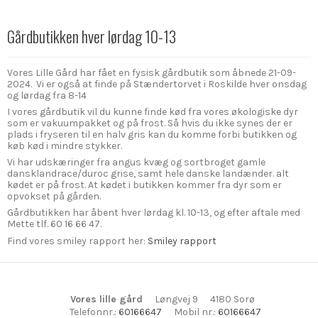
Gårdbutikken hver lørdag 10-13
Vores Lille Gård har fået en fysisk gårdbutik som åbnede 21-09-
2024. Vi er også at finde på Stændertorvet i Roskilde hver onsdag
og lørdag fra 8-14
I vores gårdbutik vil du kunne finde kød fra vores økologiske dyr
som er vakuumpakket og på frost. Så hvis du ikke synes der er
plads i fryseren til en halv gris kan du komme forbi butikken og
køb kød i mindre stykker.
Vi har udskæringer fra angus kvæg og sortbroget gamle
dansklandrace/duroc grise, samt hele danske landænder. alt
kødet er på frost. At kødet i butikken kommer fra dyr som er
opvokset på gården.
Gårdbutikken har åbent hver lørdag kl. 10-13, og efter aftale med
Mette tlf. 60 16 66 47.
Find vores smiley rapport her:
Smiley rapport
Vores lille gård
Løngvej 9
4180 Sorø
Telefonnr.
:
60166647
Mobil nr.
:
60166647