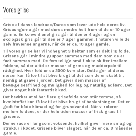
Vores grise
Grise af dansk landrace/Duroc som lever ude hele deres liv.
Griseungerne går med deres mødre helt frem til de er 10 uger
gamle. En konventionel gris går til den er 4 uger og en
økologisk gris går til den er 7 uger gammel. I naturen ville de
selv fravænne ungerne, når de er ca. 10 uger gamle.
Til vores grise har vi indhegnet 3 hektar som er delt i 12 folde.
Grisene går i mindre grupper sammen med dem som de er
født sammen med. De forskellige små flokke skifter imellem
foldene, så der altid er masser af græs og mudderpøle til
rådighed. Hver fold er ca 2500 kvm stor. Dette gør at deres
næser kan få lov til at blive brugt til det som de er skabt til,
nemlig at grave i jorden. Det giver dem masser af
bevægelsesfrihed og mulighed for leg og naturlig adfærd. Det
giver noget helt fantastisk kød.
Det bevirker at vi har flere grisefolde som står tomme, så
kvælstoffet kan få lov til at blive brugt af beplantningen. Det er
godt for både klimaet og for grundvandet. Når vi roterer
mellem foldene, er der hele tiden masser af frisk græs til
grisene.
Denne race er langsomt voksende, hvilket giver mere smag og
struktur i kødet. Grisene bliver slagtet, når de er ca. 9 måneder
gamle.