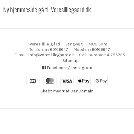
Ny hjemmeside gå til Voreslillegaard.dk
Vores lille gård
Løngvej 9
4180 Sorø
Telefonnr.
:
60166647
Mobil nr.
:
60166647
E-mail
:
info@voreslillegaard.dk
CVR-nummer
:
41786795
Sitemap
Facebook
Instagram
Skabt med ♥ af DanDomain