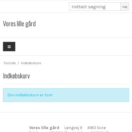
Søg
Vores lille gård
Forside
/
Indkøbskurv
Indkøbskurv
Din indkøbskurv er tom
Vores lille gård
Løngvej 9
4180 Sorø