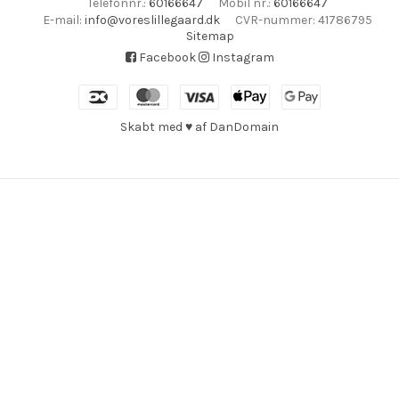
Telefonnr.
:
60166647
Mobil nr.
:
60166647
E-mail
:
info@voreslillegaard.dk
CVR-nummer
:
41786795
Sitemap
Facebook
Instagram
Skabt med ♥ af DanDomain