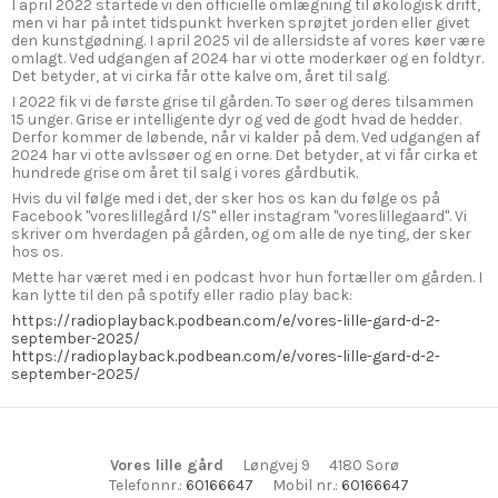
I april 2022 startede vi den officielle omlægning til økologisk drift,
men vi har på intet tidspunkt hverken sprøjtet jorden eller givet
den kunstgødning. I april 2025 vil de allersidste af vores køer være
omlagt. Ved udgangen af 2024 har vi otte moderkøer og en foldtyr.
Det betyder, at vi cirka får otte kalve om, året til salg.
I 2022 fik vi de første grise til gården. To søer og deres tilsammen
15 unger. Grise er intelligente dyr og ved de godt hvad de hedder.
Derfor kommer de løbende, når vi kalder på dem. Ved udgangen af
2024 har vi otte avlssøer og en orne. Det betyder, at vi får cirka et
hundrede grise om året til salg i vores gårdbutik.
Hvis du vil følge med i det, der sker hos os kan du følge os på
Facebook "voreslillegård I/S" eller instagram "voreslillegaard". Vi
skriver om hverdagen på gården, og om alle de nye ting, der sker
hos os.
Mette har været med i en podcast hvor hun fortæller om gården. I
kan lytte til den på spotify eller radio play back:
https://radioplayback.podbean.com/e/vores-lille-gard-d-2-
september-2025/
https://radioplayback.podbean.com/e/vores-lille-gard-d-2-
september-2025/
Vores lille gård
Løngvej 9
4180 Sorø
Telefonnr.
:
60166647
Mobil nr.
:
60166647