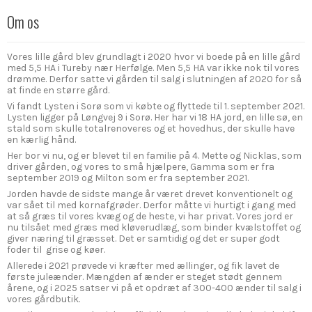
Om os
Vores lille gård blev grundlagt i 2020 hvor vi boede på en lille gård
med 5,5 HA i Tureby nær Herfølge. Men 5,5 HA var ikke nok til vores
drømme. Derfor satte vi gården til salg i slutningen af 2020 for så
at finde en større gård.
Vi fandt Lysten i Sorø som vi købte og flyttede til 1. september 2021.
Lysten ligger på Løngvej 9 i Sorø. Her har vi 18 HA jord, en lille sø, en
stald som skulle totalrenoveres og et hovedhus, der skulle have
en kærlig hånd.
Her bor vi nu, og er blevet til en familie på 4. Mette og Nicklas, som
driver gården, og vores to små hjælpere, Gamma som er fra
september 2019 og Milton som er fra september 2021.
Jorden havde de sidste mange år været drevet konventionelt og
var sået til med kornafgrøder. Derfor måtte vi hurtigt i gang med
at så græs til vores kvæg og de heste, vi har privat. Vores jord er
nu tilsået med græs med kløverudlæg, som binder kvælstoffet og
giver næring til græsset. Det er samtidig og det er super godt
foder til grise og køer.
Allerede i 2021 prøvede vi kræfter med ællinger, og fik lavet de
første juleænder. Mængden af ænder er steget stødt gennem
årene, og i 2025 satser vi på et opdræt af 300-400 ænder til salg i
vores gårdbutik.